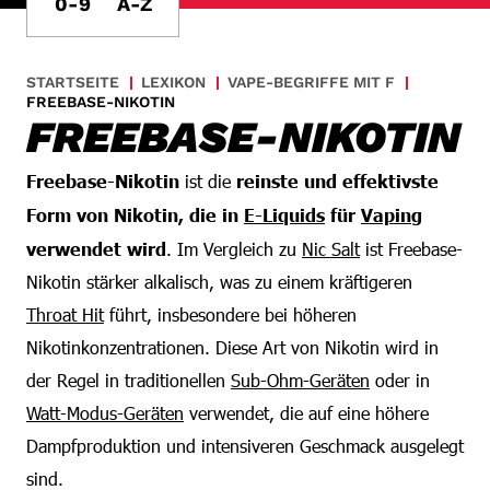
0-9
A-Z
STARTSEITE
LEXIKON
VAPE-BEGRIFFE MIT F
FREEBASE-NIKOTIN
FREEBASE-NIKOTIN
Freebase-Nikotin
ist die
reinste und effektivste
Form von Nikotin, die in
E-Liquids
für
Vaping
verwendet wird
. Im Vergleich zu
Nic Salt
ist Freebase-
Nikotin stärker alkalisch, was zu einem kräftigeren
Throat Hit
führt, insbesondere bei höheren
Nikotinkonzentrationen. Diese Art von Nikotin wird in
der Regel in traditionellen
Sub-Ohm-Geräten
oder in
Watt-Modus-Geräten
verwendet, die auf eine höhere
Dampfproduktion und intensiveren Geschmack ausgelegt
sind.