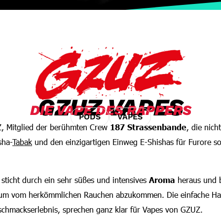
GZUZ VAPES
DIE VAPE DES RAPPERS
PODS
VAPES
, Mitglied der berühmten Crew
187 Strassenbande
, die nich
sha-
Tabak
und den einzigartigen Einweg E-Shishas für Furore sorg
ticht durch ein sehr süßes und intensives
Aroma
heraus und b
ve um vom herkömmlichen Rauchen abzukommen. Die einfache H
chmackserlebnis, sprechen ganz klar für Vapes von GZUZ.