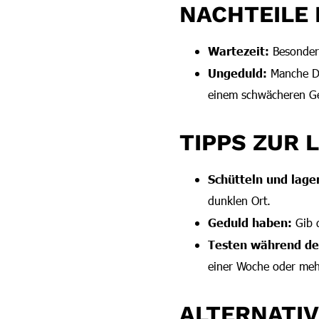
NACHTEILE 
Wartezeit:
Besonders
Ungeduld:
Manche Da
einem schwächeren G
TIPPS ZUR 
Schütteln und lage
dunklen Ort.
Geduld haben:
Gib d
Testen während de
einer Woche oder meh
ALTERNATI