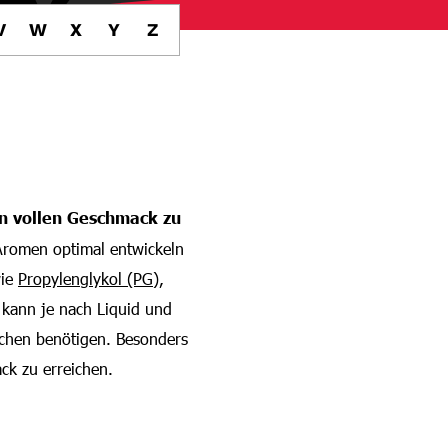
V
W
X
Y
Z
n vollen Geschmack zu
 Aromen optimal entwickeln
wie
Propylenglykol (PG)
,
 kann je nach Liquid und
chen benötigen. Besonders
ck zu erreichen.