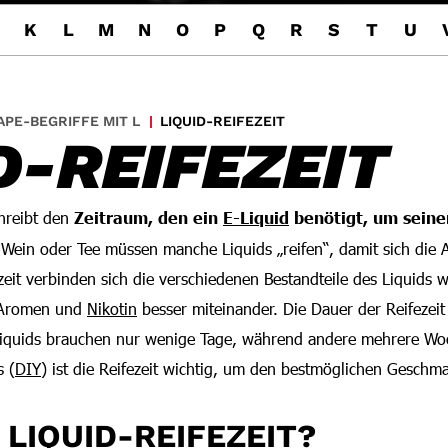
K
L
M
N
O
P
Q
R
S
T
U
APE-BEGRIFFE MIT L
LIQUID-REIFEZEIT
D-REIFEZEIT
hreibt den
Zeitraum, den ein
E-Liquid
benötigt, um seine
i Wein oder Tee müssen manche Liquids „reifen“, damit sich die
eit verbinden sich die verschiedenen Bestandteile des Liquids 
 Aromen und
Nikotin
besser miteinander. Die Dauer der Reifezeit
 Liquids brauchen nur wenige Tage, während andere mehrere Wo
s (
DIY
) ist die Reifezeit wichtig, um den bestmöglichen Geschma
 LIQUID-REIFEZEIT?