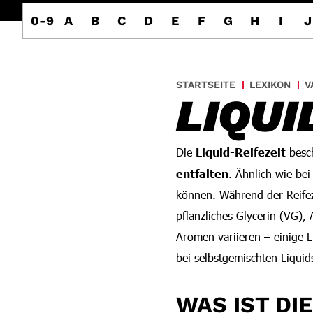
0-9
A
B
C
D
E
F
G
H
I
J
STARTSEITE
LEXIKON
V
LIQUI
Die
Liquid-Reifezeit
besc
entfalten
. Ähnlich wie be
können. Während der Reifez
pflanzliches Glycerin (VG)
,
Aromen variieren – einige
bei selbstgemischten Liquid
WAS IST DIE