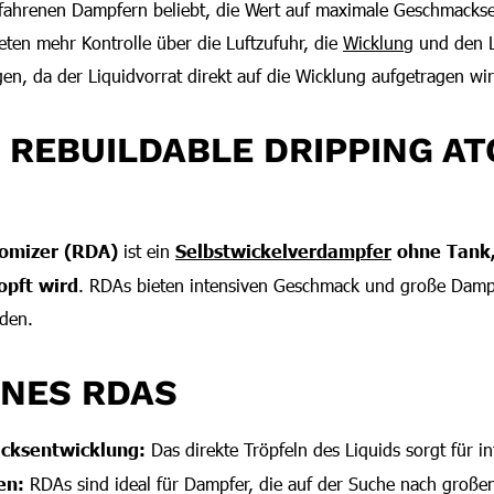
rfahrenen Dampfern beliebt, die Wert auf maximale Geschmacks
ten mehr Kontrolle über die Luftzufuhr, die
Wicklung
und den L
en, da der Liquidvorrat direkt auf die Wicklung aufgetragen wir
N REBUILDABLE DRIPPING A
tomizer (RDA)
ist ein
Selbstwickelverdampfer
ohne Tank,
ropft wird
. RDAs bieten intensiven Geschmack und große Dam
rden.
INES RDAS
cksentwicklung:
Das direkte Tröpfeln des Liquids sorgt für 
en:
RDAs sind ideal für Dampfer, die auf der Suche nach groß