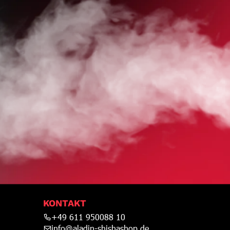
HOP
KONTAKT
+49 611 950088 10
info@aladin-shishashop.de