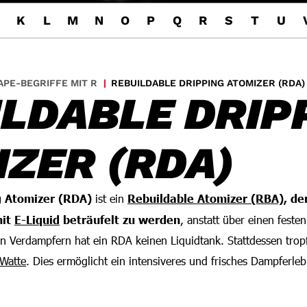
K
L
M
N
O
P
Q
R
S
T
U
APE-BEGRIFFE MIT R
REBUILDABLE DRIPPING ATOMIZER (RDA)
LDABLE DRIP
ZER (RDA)
g Atomizer (RDA)
ist ein
Rebuildable Atomizer (RBA)
, de
mit
E-Liquid
beträufelt zu werden
, anstatt über einen feste
 Verdampfern hat ein RDA keinen Liquidtank. Stattdessen tropf
Watte
. Dies ermöglicht ein intensiveres und frisches Dampferleb