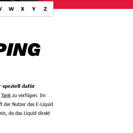
V
W
X
Y
Z
PING
r speziell dafür
n
Tank
zu verfügen. Im
t der Nutzer das E-Liquid
nis, da das Liquid direkt