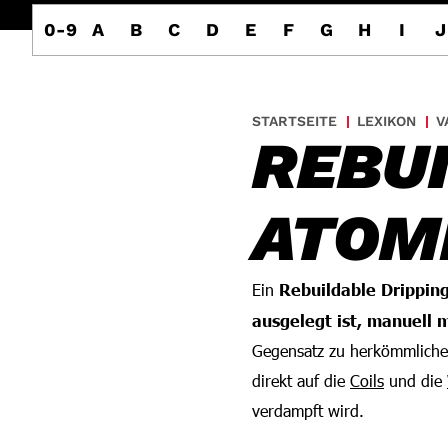
0-9
A
B
C
D
E
F
G
H
I
J
STARTSEITE
LEXIKON
V
REBUI
ATOMI
Ein
Rebuildable Drippin
ausgelegt ist, manuell 
Gegensatz zu herkömmlichen
direkt auf die
Coils
und die
verdampft wird.