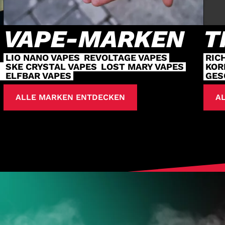
VAPE-MARKEN
T
LIO NANO VAPES
REVOLTAGE VAPES
RIC
SKE CRYSTAL VAPES
LOST MARY VAPES
KOR
ELFBAR VAPES
GES
ALLE MARKEN ENTDECKEN
AL
HOL DIR