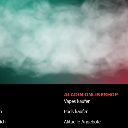
DEINE VAPES
TZT ZUM ONLINES
ALADIN ONLINESHOP
Vapes kaufen
n
Pods kaufen
ich
Aktuelle Angebote