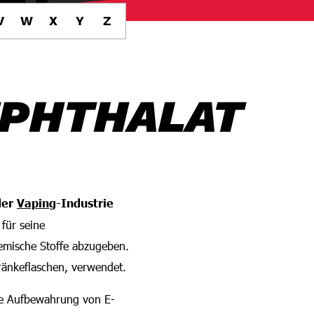
V
W
X
Y
Z
EPHTHALAT
 der
Vaping
-Industrie
 für seine
hemische Stoffe abzugeben.
ränkeflaschen, verwendet.
ere Aufbewahrung von E-