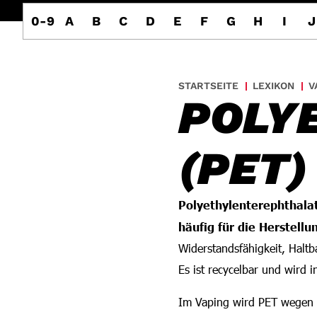
0-9
A
B
C
D
E
F
G
H
I
J
STARTSEITE
LEXIKON
V
POLY
(PET)
Polyethylenterephthala
häufig für die Herstell
Widerstandsfähigkeit, Haltb
Es ist recycelbar und wird 
Im Vaping wird PET wegen s