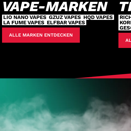
VAPE-MARKEN
T
LIO NANO VAPES
GZUZ VAPES
HQD VAPES
RIC
LA FUME VAPES
ELFBAR VAPES
KOR
GES
ALLE MARKEN ENTDECKEN
AL
HOL DIR
DEINE VAPES
TZT ZUM ONLINES