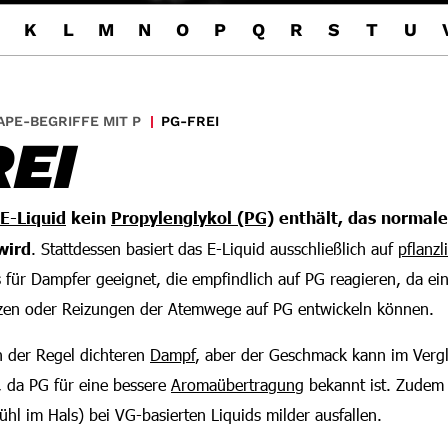
K
L
M
N
O
P
Q
R
S
T
U
APE-BEGRIFFE MIT P
PG-FREI
EI
E-Liquid
kein
Propylenglykol (PG)
enthält, das normale
wird
. Stattdessen basiert das E-Liquid ausschließlich auf
pflanz
s für Dampfer geeignet, die empfindlich auf PG reagieren, da ei
zen oder Reizungen der Atemwege auf PG entwickeln können.
n der Regel dichteren
Dampf
, aber der Geschmack kann im Vergl
, da PG für eine bessere
Aromaübertragung
bekannt ist. Zudem
ühl im Hals) bei VG-basierten Liquids milder ausfallen.