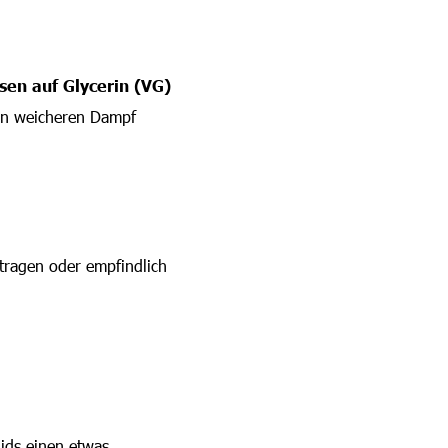
sen auf Glycerin (VG)
nen weicheren Dampf
rtragen oder empfindlich
ids einen etwas