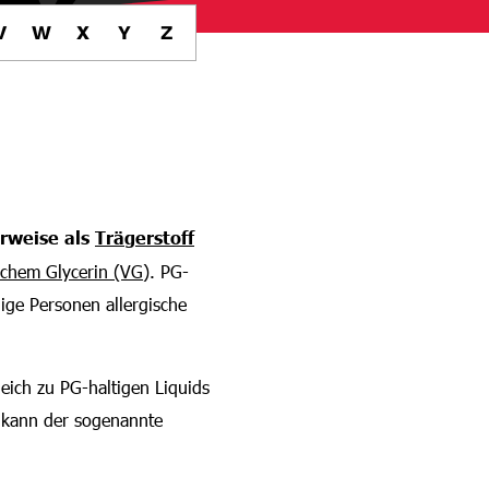
V
W
X
Y
Z
rweise als
Trägerstoff
lichem Glycerin (VG)
. PG-
nige Personen allergische
eich zu PG-haltigen Liquids
 kann der sogenannte