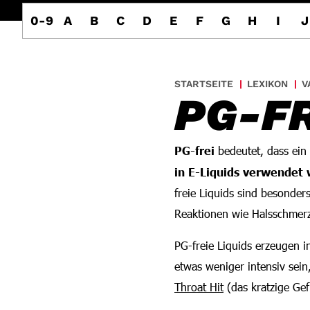
0-9
A
B
C
D
E
F
G
H
I
J
STARTSEITE
LEXIKON
V
PG-FR
PG-frei
bedeutet, dass ein
in E-Liquids verwendet 
freie Liquids sind besonder
Reaktionen wie Halsschmer
PG-freie Liquids erzeugen i
etwas weniger intensiv sein
Throat Hit
(das kratzige Gef