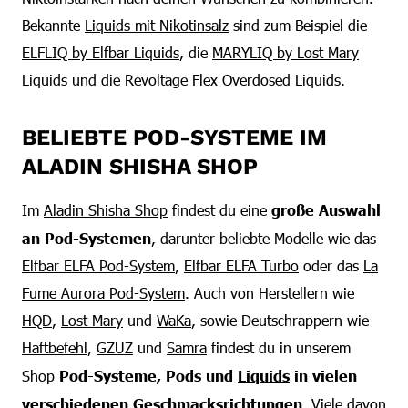
Bekannte
Liquids mit Nikotinsalz
sind zum Beispiel die
ELFLIQ by Elfbar Liquids
, die
MARYLIQ by Lost Mary
Liquids
und die
Revoltage Flex Overdosed Liquids
.
BELIEBTE POD-SYSTEME IM
ALADIN SHISHA SHOP
Im
Aladin Shisha Shop
findest du eine
große Auswahl
an Pod-Systemen
, darunter beliebte Modelle wie das
Elfbar ELFA Pod-System
,
Elfbar ELFA Turbo
oder das
La
Fume Aurora Pod-System
. Auch von Herstellern wie
HQD
,
Lost Mary
und
WaKa
, sowie Deutschrappern wie
Haftbefehl
,
GZUZ
und
Samra
findest du in unserem
Shop
Pod-Systeme, Pods und
Liquids
in vielen
verschiedenen Geschmacksrichtungen
. Viele davon