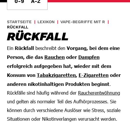
0-9
A-Z
STARTSEITE
LEXIKON
VAPE-BEGRIFFE MIT R
RÜCKFALL
RÜCKFALL
Ein
Rückfall
beschreibt den
Vorgang, bei dem eine
Person, die das
Rauchen
oder
Dampfen
erfolgreich aufgegeben hat, wieder mit dem
Konsum von
Tabakzigaretten
,
E-Zigaretten
oder
anderen nikotinhaltigen Produkten beginnt
.
Rückfälle sind häufig während der
Raucherentwöhnung
und gelten als normaler Teil des Aufhörprozesses. Sie
können durch verschiedene Auslöser wie Stress, soziale
Situationen oder Nikotinverlangen verursacht werden.