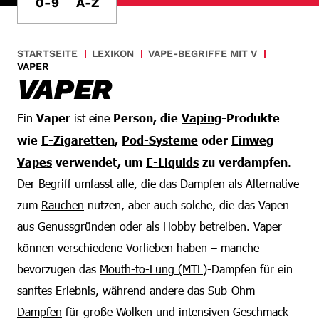
0-9
A-Z
STARTSEITE
LEXIKON
VAPE-BEGRIFFE MIT V
VAPER
VAPER
Ein
Vaper
ist eine
Person, die
Vaping
-Produkte
wie
E-Zigaretten
,
Pod-Systeme
oder
Einweg
Vapes
verwendet, um
E-Liquids
zu verdampfen
.
Der Begriff umfasst alle, die das
Dampfen
als Alternative
zum
Rauchen
nutzen, aber auch solche, die das Vapen
aus Genussgründen oder als Hobby betreiben. Vaper
können verschiedene Vorlieben haben – manche
bevorzugen das
Mouth-to-Lung (MTL)
-Dampfen für ein
sanftes Erlebnis, während andere das
Sub-Ohm-
Dampfen
für große Wolken und intensiven Geschmack