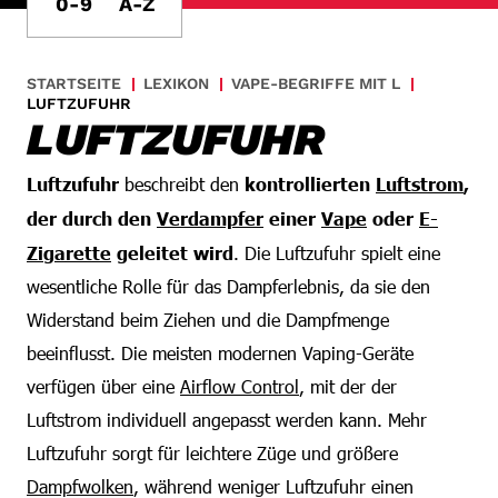
0-9
A-Z
STARTSEITE
LEXIKON
VAPE-BEGRIFFE MIT L
LUFTZUFUHR
LUFTZUFUHR
Luftzufuhr
beschreibt den
kontrollierten
Luftstrom
,
der durch den
Verdampfer
einer
Vape
oder
E-
Zigarette
geleitet wird
. Die Luftzufuhr spielt eine
wesentliche Rolle für das Dampferlebnis, da sie den
Widerstand beim Ziehen und die Dampfmenge
beeinflusst. Die meisten modernen Vaping-Geräte
verfügen über eine
Airflow Control
, mit der der
Luftstrom individuell angepasst werden kann. Mehr
Luftzufuhr sorgt für leichtere Züge und größere
Dampfwolken
, während weniger Luftzufuhr einen